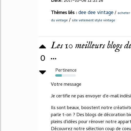
Date:
2017-10-06 12:21:26
dee dee vintage
Thèmes liés :
/
acheter 
/
du vintage
site vetement style vintage
Les 10 meilleurs blogs 
...
0
Pertinence
31%
Votre message
Je certifie ne pas envoyer d'e-mail indés
Ils sont beaux, boostent notre créativi
parle t-on ? Des blogs de décoration bie
pleins d'idées pour rénover notre appart
Découvrez notre sélection coup de coeur