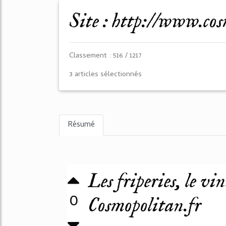
Site : http://www.co
Classement : 516 / 1217
3 articles sélectionnés
Résumé
Les friperies, le vin
0
Cosmopolitan.fr