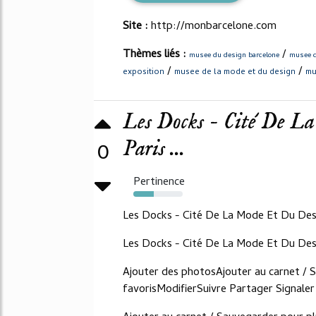
Site :
http://monbarcelone.com
Thèmes liés :
/
musee du design barcelone
musee d
/
/
exposition
musee de la mode et du design
mu
Les Docks - Cité De L
Paris ...
0
Pertinence
42%
Les Docks - Cité De La Mode Et Du Des
Les Docks - Cité De La Mode Et Du Des
Ajouter des photosAjouter au carnet / 
favorisModifierSuivre Partager Signaler