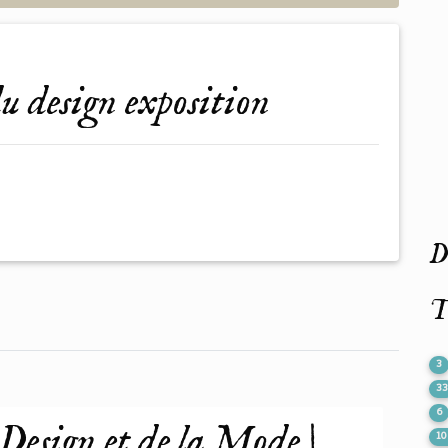
du design exposition
De
T
3
3
6
esign et de la Mode |
10