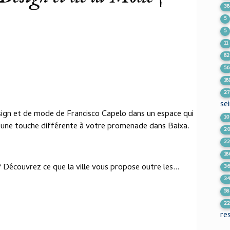
38
5
5
11
82
56
18
27
se
ign et de mode de Francisco Capelo dans un espace qui
10
ne touche différente à votre promenade dans Baixa.
2
2
18
? Découvrez ce que la ville vous propose outre les...
3
3
58
2
re