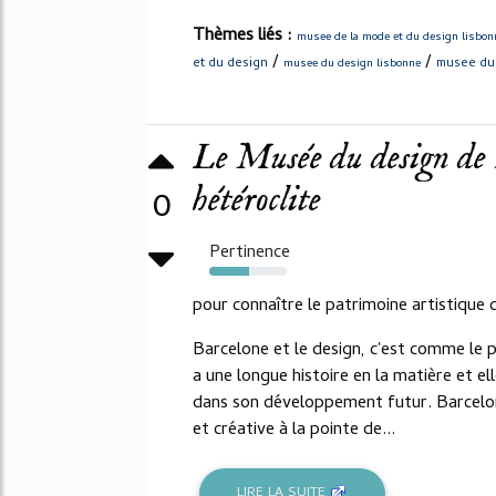
Thèmes liés :
musee de la mode et du design lisbon
/
/
et du design
musee du
musee du design lisbonne
Le Musée du design de
hétéroclite
0
Pertinence
51%
pour connaître le patrimoine artistique 
Barcelone et le design, c'est comme le p
a une longue histoire en la matière et e
dans son développement futur. Barcelone 
et créative à la pointe de...
LIRE LA SUITE