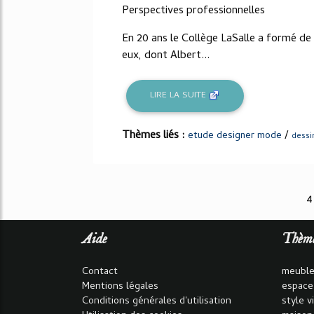
Perspectives professionnelles
En 20 ans le Collège LaSalle a formé de
eux, dont Albert...
LIRE LA SUITE
Thèmes liés :
/
etude designer mode
dessi
4
Aide
Thèm
Contact
meuble
Mentions légales
espace
Conditions générales d'utilisation
style v