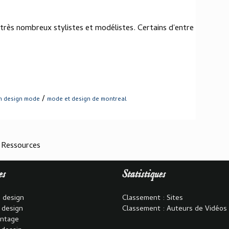
 très nombreux stylistes et modélistes. Certains d'entre
/
n design mode
mode et design de montreal
 Ressources
es
Statistiques
 design
Classement : Sites
 design
Classement : Auteurs de Vidéos
intage