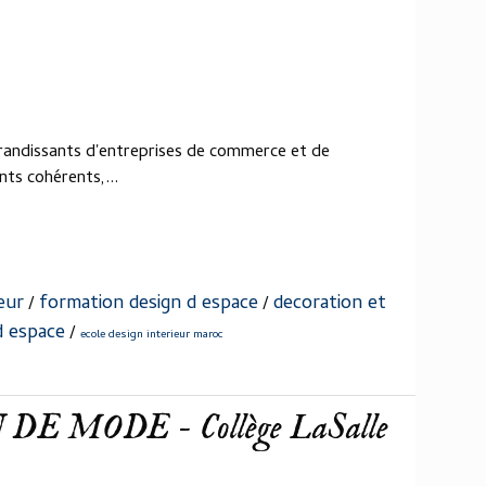
randissants d'entreprises de commerce et de
ts cohérents,...
eur
formation design d espace
decoration et
/
/
d espace
/
ecole design interieur maroc
E MODE - Collège LaSalle