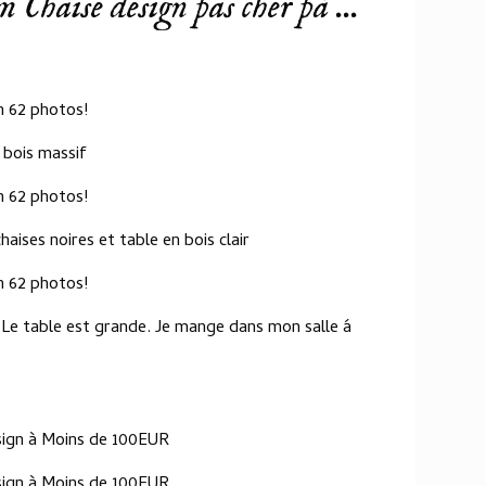
Chaise design pas cher på ...
n 62 photos!
 bois massif
n 62 photos!
aises noires et table en bois clair
n 62 photos!
 Le table est grande. Je mange dans mon salle á
sign à Moins de 100EUR
ign à Moins de 100EUR...