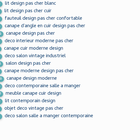
lit design pas cher blanc
9
lit design pas cher cuir
fauteuil design pas cher confortable
2
canape d'angle en cuir design pas cher
4
canape design pas cher
2
deco interieur moderne pas cher
3
canape cuir moderne design
deco salon vintage industriel
2
salon design pas cher
2
canape moderne design pas cher
canape design moderne
00
deco contemporaine salle a manger
4
meuble canape cuir design
7
lit contemporain design
9
objet deco vintage pas cher
deco salon salle a manger contemporaine
3