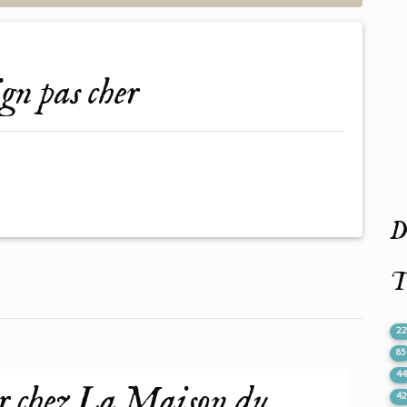
ign pas cher
De
T
2
85
4
er chez La Maison du
4