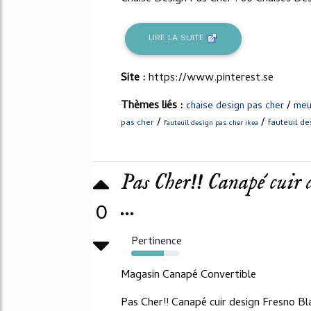
LIRE LA SUITE
Site :
https://www.pinterest.se
Thèmes liés :
/
chaise design pas cher
meu
/
/
pas cher
fauteuil de
fauteuil design pas cher ikea
Pas Cher!! Canapé cuir 
...
0
Pertinence
67%
Magasin Canapé Convertible
Pas Cher!! Canapé cuir design Fresno Blan