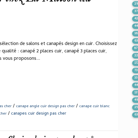
2
37
4
4
16
6
lection de salons et canapés design en cuir. Choisissez
87
ualité : canapé 2 places cuir, canapé 3 places cuir,
2
us vous proposons...
17
73
1
4
13
4
/
/
as cher
canape angle cuir design pas cher
canape cuir blanc
25
/
canapes cuir design pas cher
cher
6