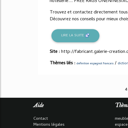
hôtellerie.... FREE RAGS ONENINES
Trouvez et contactez directement tous l
Découvrez nos conseils pour mieux choisi
LIRE LA SUITE
Site :
http://fabricant.galerie-creation
Thèmes liés :
/
dictio
definition espagnol francais
4
Aide
Thèm
Contact
meuble
Mentions légales
espace