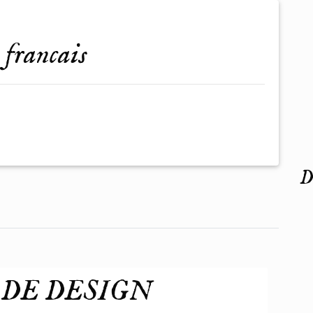
n francais
De
 DE DESIGN