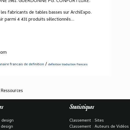
IXONE 1961. GUERDONNE PG. CONFORTLUXE.
es fabricants de tables basses sur ArchiExpo.
r parmi 4 431 produits sélectionnés...
.com
/
nnaire francais de definition
definition traduction francais
 Ressources
es
Statistiques
 design
Classement : Sites
 design
Classement : Auteurs de Vidéos