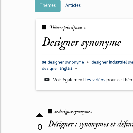
Thèmes
Articles
Thèmes principaux »
designer synonyme
se
designer synonyme
•
designer
industriel
sy
designer
anglais
•
Voir également
les vidéos
pour ce thè
se designer synonyme »
Désigner : synonymes et défin
0