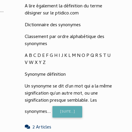
A lire également la définition du terme
..
désigner sur le ptidico.com
Dictionnaire des synonymes
Classement par ordre alphabétique des
synonymes
A B C D E F G H I J K L M N O P Q R S T U
V W X Y Z
Synonyme définition
Un synonyme se dit d'un mot qui a la même
signification qu'un autre mot, ou une
signification presque semblable. Les
synonymes...
[SUITE...]
2 Articles