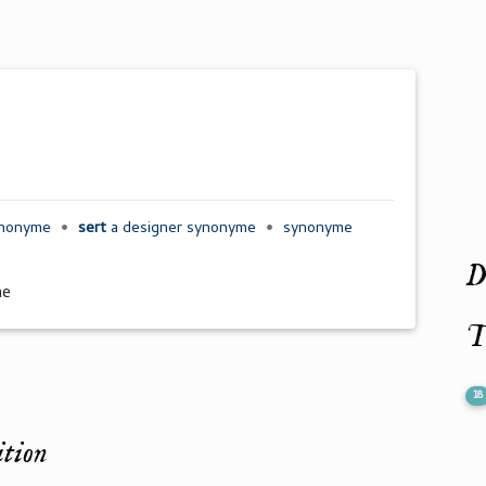
nonyme
•
sert
a
designer synonyme
•
synonyme
De
me
T
18
ition