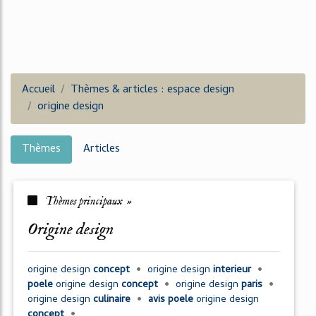
Accueil
Thèmes & articles : espace design
origine design
Thèmes
Articles
Thèmes principaux »
origine design
origine design
concept
•
origine design
interieur
•
poele
origine design
concept
•
origine design
paris
•
origine design
culinaire
•
avis poele
origine design
concept
•