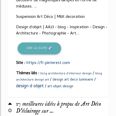
découvrir de magnifiques lampes en forme de
méduses. ...
Suspension Art Déco | MilK decoration
Design d'objet | AA13 - blog - Inspiration - Design -
Architecture - Photographie - Art...
LIRE LA SUITE
Site :
https://fr.pinterest.com
Thèmes liés :
/
blog architecture d'interieur design
blog
/
/
design art deco luminaire
architecture design art
design d objet
/
art objet design
17 meilleures idées à propos de Art Déco
0
D'éclairage sur ...