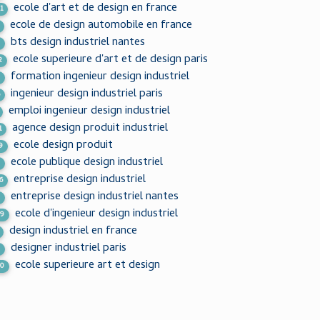
ecole d'art et de design en france
1
ecole de design automobile en france
bts design industriel nantes
3
ecole superieure d'art et de design paris
2
formation ingenieur design industriel
0
ingenieur design industriel paris
6
emploi ingenieur design industriel
agence design produit industriel
1
ecole design produit
9
ecole publique design industriel
3
entreprise design industriel
6
entreprise design industriel nantes
2
ecole d'ingenieur design industriel
09
design industriel en france
designer industriel paris
2
ecole superieure art et design
50