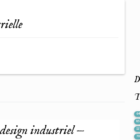
rielle
De
T
6
85
 design industriel —
12
7