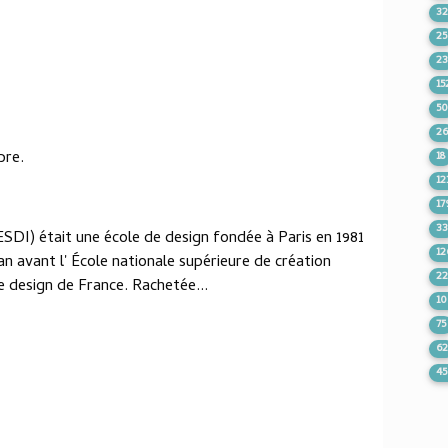
32
25
2
15
5
2
bre.
18
12
17
3
(ESDI) était une école de design fondée à Paris en 1981
12
an avant l' École nationale supérieure de création
2
de design de France. Rachetée...
1
75
6
4