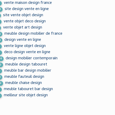
vente maison design france
6
site design vente en ligne
5
site vente objet design
vente objet deco design
vente objet art design
meuble design mobilier de france
1
design vente en ligne
1
vente ligne objet design
2
deco design vente en ligne
9
design mobilier contemporain
06
meuble design tabouret
2
meuble bar design mobilier
3
meuble fauteuil design
5
meuble chaise design
2
meuble tabouret bar design
0
meilleur site objet design
4