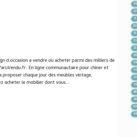
3
13
71
82
51
21
12
6
n d.occasion a vendre ou acheter parmi des milliers de
6
ParuVendu.fr. En ligne communautaire pour chiner et
3
a proposer chaque jour des meubles vintage,
10
z acheter le mobilier dont vous...
9
18
28
8
4