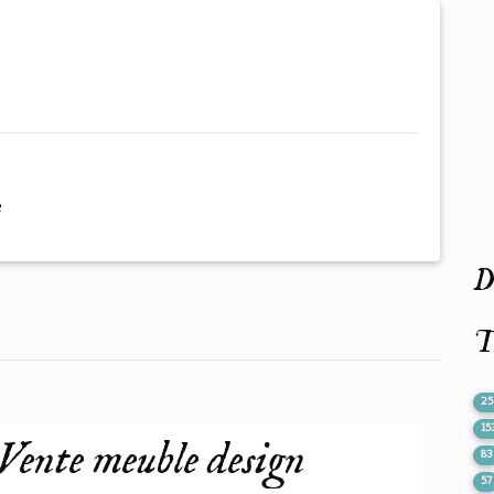
e
De
T
2
15
: Vente meuble design
83
57