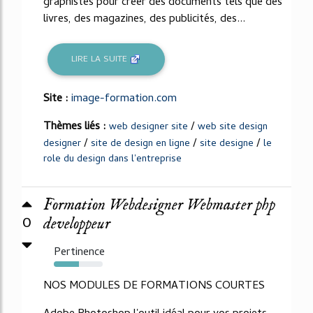
graphistes pour créer des documents tels que des
livres, des magazines, des publicités, des...
LIRE LA SUITE
Site :
image-formation.com
Thèmes liés :
/
web designer site
web site design
/
/
/
designer
site de design en ligne
site designe
le
role du design dans l'entreprise
Formation Webdesigner Webmaster php
0
developpeur
Pertinence
52%
NOS MODULES DE FORMATIONS COURTES