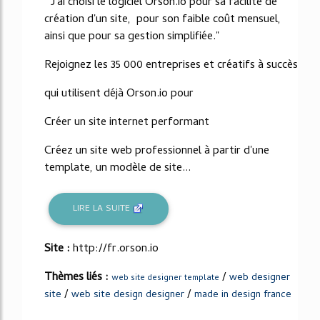
"J'ai choisi le logiciel Orson.io pour sa facilité de
création d'un site, pour son faible coût mensuel,
ainsi que pour sa gestion simplifiée."
Rejoignez les 35 000 entreprises et créatifs à succès
qui utilisent déjà Orson.io pour
Créer un site internet performant
Créez un site web professionnel à partir d'une
template, un modèle de site...
LIRE LA SUITE
Site :
http://fr.orson.io
Thèmes liés :
/
web designer
web site designer template
/
/
site
web site design designer
made in design france