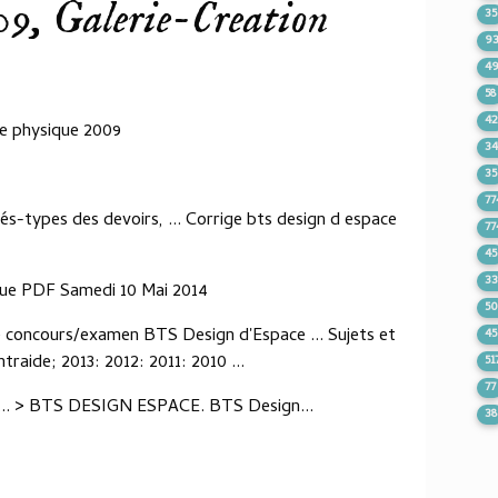
 Galerie-Creation
35
9
4
58
4
ce physique 2009
3
35
77
gés-types des devoirs, ... Corrige bts design d espace
77
45
33
que PDF Samedi 10 Mai 2014
50
e concours/examen BTS Design d'Espace ... Sujets et
4
traide; 2013: 2012: 2011: 2010 ...
51
77
... > BTS DESIGN ESPACE. BTS Design...
38