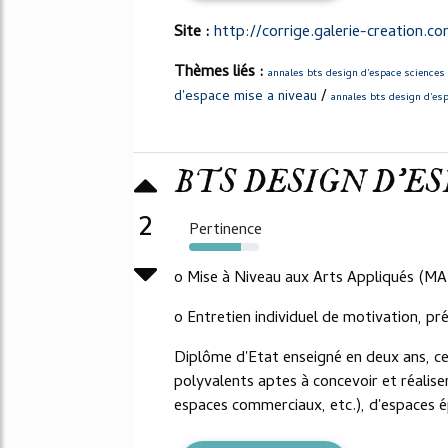
Site :
http://corrige.galerie-creation.c
Thèmes liés :
annales bts design d'espace sciences
/
d'espace mise a niveau
annales bts design d'es
BTS DESIGN D'ES
2
Pertinence
74%
o Mise à Niveau aux Arts Appliqués (M
o Entretien individuel de motivation, pr
Diplôme d'Etat enseigné en deux ans, ce
polyvalents aptes à concevoir et réalise
espaces commerciaux, etc.), d'espaces é