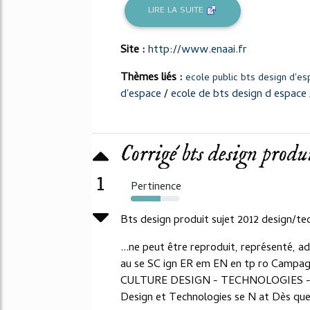
LIRE LA SUITE
Site :
http://www.enaai.fr
Thèmes liés :
ecole public bts design d'e
d'espace
/
ecole de bts design d espace
Corrigé bts design prod
1
Pertinence
62%
Bts design produit sujet 2012 design/te
...ne peut être reproduit, représenté, ad
au se SC ign ER em EN en tp ro Campa
CULTURE DESIGN - TECHNOLOGIES --
Design et Technologies se N at Dès que l