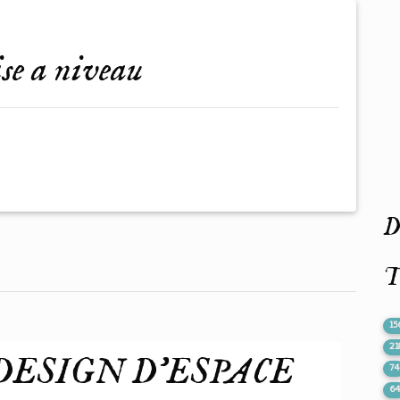
ise a niveau
De
T
15
21
DESIGN D'ESPACE
74
6