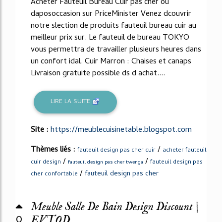
Acheter Fauteuil Bureau Cuir pas cher ou
daposoccasion sur PriceMinister Venez dcouvrir
notre slection de produits fauteuil bureau cuir au
meilleur prix sur. Le fauteuil de bureau TOKYO
vous permettra de travailler plusieurs heures dans
un confort idal. Cuir Marron : Chaises et canaps
Livraison gratuite possible ds d achat....
LIRE LA SUITE
Site :
https://meublecuisinetable.blogspot.com
Thèmes liés :
/
fauteuil design pas cher cuir
acheter fauteuil
/
/
cuir design
fauteuil design pas
fauteuil design pas cher twenga
/
fauteuil design pas cher
cher confortable
Meuble Salle De Bain Design Discount |
0
EVTOD