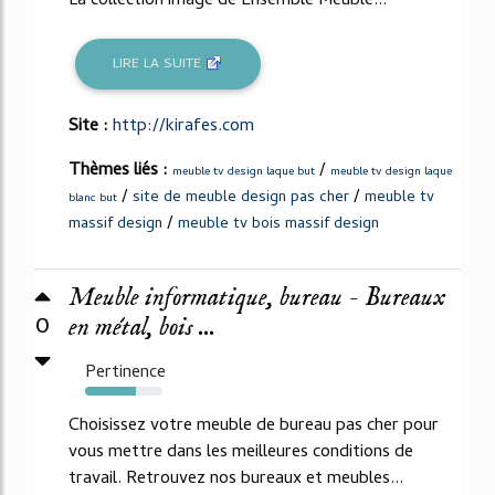
La collection image de Ensemble Meuble...
LIRE LA SUITE
Site :
http://kirafes.com
Thèmes liés :
/
meuble tv design laque but
meuble tv design laque
/
/
site de meuble design pas cher
meuble tv
blanc but
/
massif design
meuble tv bois massif design
Meuble informatique, bureau - Bureaux
0
en métal, bois ...
Pertinence
65%
Choisissez votre meuble de bureau pas cher pour
vous mettre dans les meilleures conditions de
travail. Retrouvez nos bureaux et meubles...