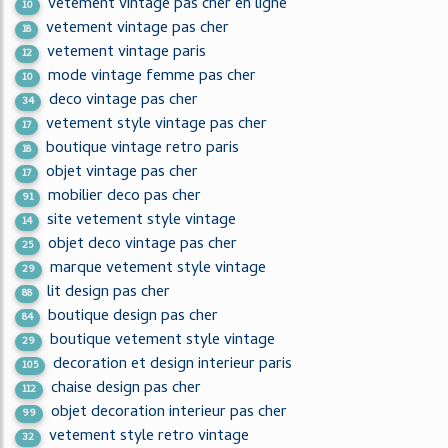
vetement vintage pas cher en ligne
10
vetement vintage pas cher
18
vetement vintage paris
12
mode vintage femme pas cher
10
deco vintage pas cher
34
vetement style vintage pas cher
17
boutique vintage retro paris
18
objet vintage pas cher
17
mobilier deco pas cher
91
site vetement style vintage
14
objet deco vintage pas cher
25
marque vetement style vintage
29
lit design pas cher
88
boutique design pas cher
84
boutique vetement style vintage
29
decoration et design interieur paris
105
chaise design pas cher
112
objet decoration interieur pas cher
99
vetement style retro vintage
32