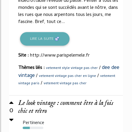
indécrottable rêveuse du passé. Penser à tous les
mondes qui se sont succédés avant le nôtre, dans
les rues que nous arpentons tous les jours, me
fascine. Bref, tout ce...
LIRE LA SUITE
Site :
http://www.parispelemele.fr
dee dee
Thèmes liés :
/
vetement style vintage pas cher
vintage
/
/
vetement vintage pas cher en ligne
vetement
/
vintage paris
vetement vintage pas cher
Le look vintage : comment être à la fois
0
chic et rétro
Pertinence
34%