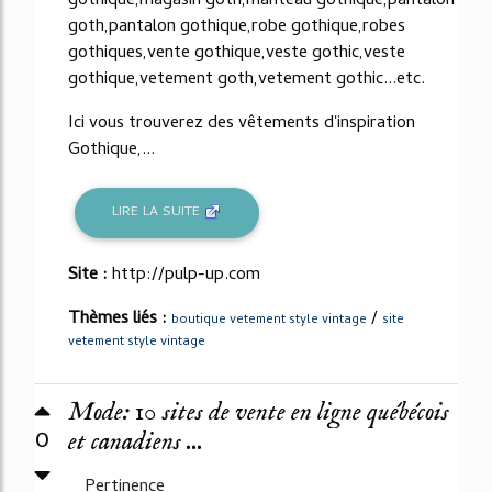
gothique,magasin goth,manteau gothique,pantalon
goth,pantalon gothique,robe gothique,robes
gothiques,vente gothique,veste gothic,veste
gothique,vetement goth,vetement gothic...etc.
Ici vous trouverez des vêtements d'inspiration
Gothique,...
LIRE LA SUITE
Site :
http://pulp-up.com
Thèmes liés :
/
boutique vetement style vintage
site
vetement style vintage
Mode: 10 sites de vente en ligne québécois
0
et canadiens ...
Pertinence