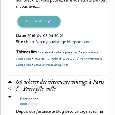
nombreux. Et vous pouvez faire vos achats partout
si vous avez...
LIRE LA SUITE
Date:
2016-09-08 04:30:21
Site :
http://marylouvintage.blogspot.com
Thèmes liés :
/
vetement vintage pas cher
salon vetement
/
/
vetements mode vintage lyon
vintage lyon
marche vetements
/
vintage lyon
achat vetement vintage lyon
Où acheter des vêtements vintage à Paris
0
? - Paris pêle-mêle
Pertinence
39%
Depuis que j'ai lancé le blog déco vintage avec ma