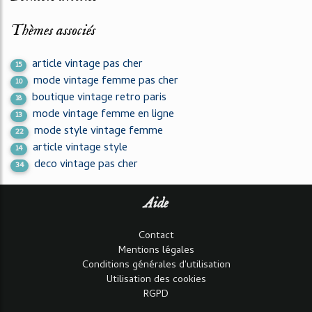
Thèmes associés
article vintage pas cher
15
mode vintage femme pas cher
10
boutique vintage retro paris
18
mode vintage femme en ligne
13
mode style vintage femme
22
article vintage style
14
deco vintage pas cher
34
Aide
Contact
Mentions légales
Conditions générales d'utilisation
Utilisation des cookies
RGPD