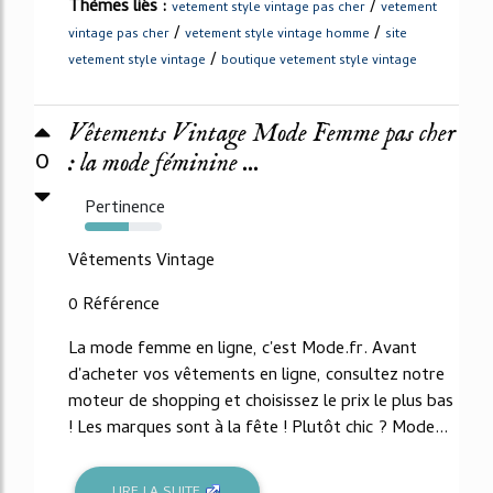
Thèmes liés :
/
vetement style vintage pas cher
vetement
/
/
vintage pas cher
vetement style vintage homme
site
/
vetement style vintage
boutique vetement style vintage
Vêtements Vintage Mode Femme pas cher
0
: la mode féminine ...
Pertinence
57%
Vêtements Vintage
0 Référence
La mode femme en ligne, c'est Mode.fr. Avant
d'acheter vos vêtements en ligne, consultez notre
moteur de shopping et choisissez le prix le plus bas
! Les marques sont à la fête ! Plutôt chic ? Mode...
LIRE LA SUITE