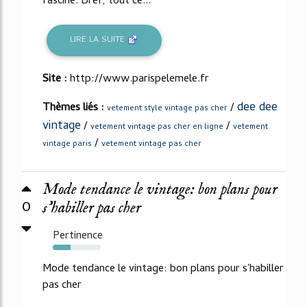
fascine. Bref, tout ce...
LIRE LA SUITE
Site :
http://www.parispelemele.fr
dee dee
Thèmes liés :
/
vetement style vintage pas cher
vintage
/
/
vetement vintage pas cher en ligne
vetement
/
vintage paris
vetement vintage pas cher
Mode tendance le vintage: bon plans pour
0
s'habiller pas cher
Pertinence
37%
Mode tendance le vintage: bon plans pour s'habiller
pas cher