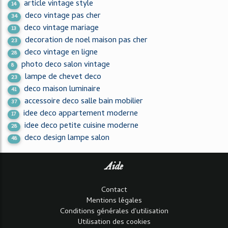
article vintage style
14
deco vintage pas cher
34
deco vintage mariage
13
decoration de noel maison pas cher
23
deco vintage en ligne
28
photo deco salon vintage
8
lampe de chevet deco
23
deco maison luminaire
41
accessoire deco salle bain mobilier
37
idee deco appartement moderne
17
idee deco petite cuisine moderne
28
deco design lampe salon
48
Aide
Contact
Mentions légales
Conditions générales d'utilisation
Utilisation des cookies