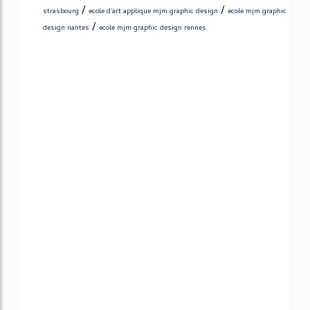
/
/
strasbourg
ecole d'art applique mjm graphic design
ecole mjm graphic
/
design nantes
ecole mjm graphic design rennes