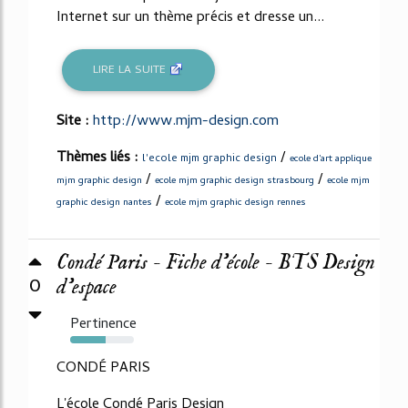
Internet sur un thème précis et dresse un...
LIRE LA SUITE
Site :
http://www.mjm-design.com
Thèmes liés :
/
l'ecole mjm graphic design
ecole d'art applique
/
/
mjm graphic design
ecole mjm graphic design strasbourg
ecole mjm
/
graphic design nantes
ecole mjm graphic design rennes
Condé Paris - Fiche d'école - BTS Design
0
d'espace
Pertinence
56%
CONDÉ PARIS
L'école Condé Paris Design