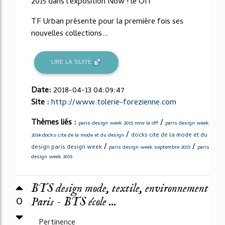
2015 dans l'exposition Now ! le Off
TF Urban présente pour la première fois ses
nouvelles collections...
LIRE LA SUITE
Date:
2018-04-13 04:09:47
Site :
http://www.tolerie-forezienne.com
Thèmes liés :
/
paris design week 2015 now le off
paris design week
/
docks cite de la mode et du
2014 docks cite de la mode et du design
/
/
design paris design week
paris design week septembre 2015
paris
design week 2015
BTS design mode, textile, environnement
0
Paris - BTS école ...
Pertinence