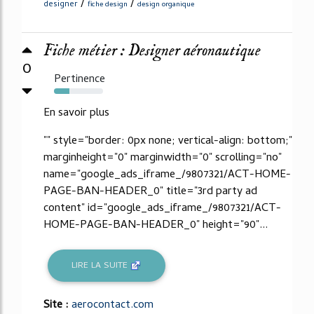
/
/
designer
fiche design
design organique
Fiche métier : Designer aéronautique
0
Pertinence
32%
En savoir plus
"" style="border: 0px none; vertical-align: bottom;"
marginheight="0" marginwidth="0" scrolling="no"
name="google_ads_iframe_/9807321/ACT-HOME-
PAGE-BAN-HEADER_0" title="3rd party ad
content" id="google_ads_iframe_/9807321/ACT-
HOME-PAGE-BAN-HEADER_0" height="90"...
LIRE LA SUITE
Site :
aerocontact.com