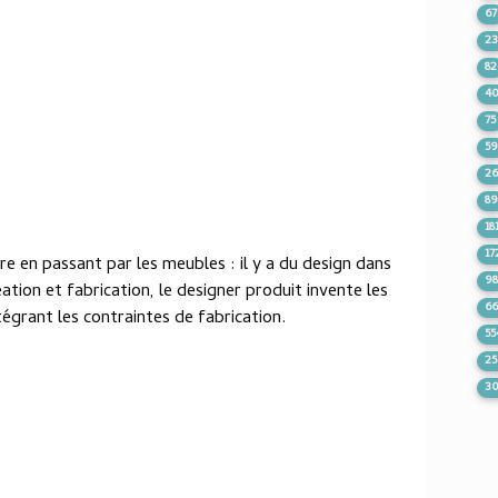
67
2
82
4
75
5
2
8
18
17
ure en passant par les meubles : il y a du design dans
9
éation et fabrication, le designer produit invente les
6
égrant les contraintes de fabrication.
55
2
3