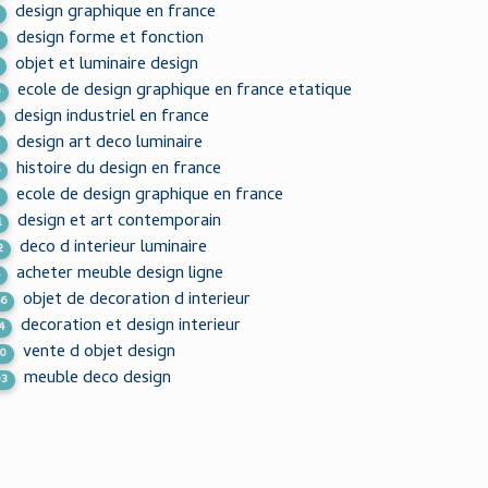
design graphique en france
design forme et fonction
3
objet et luminaire design
ecole de design graphique en france etatique
0
design industriel en france
design art deco luminaire
9
histoire du design en france
6
ecole de design graphique en france
9
design et art contemporain
1
deco d interieur luminaire
2
acheter meuble design ligne
8
objet de decoration d interieur
66
decoration et design interieur
4
vente d objet design
50
meuble deco design
03