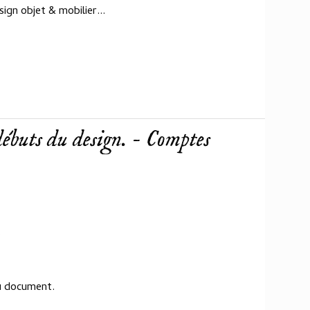
ign objet & mobilier...
débuts du design. - Comptes
.
au document.