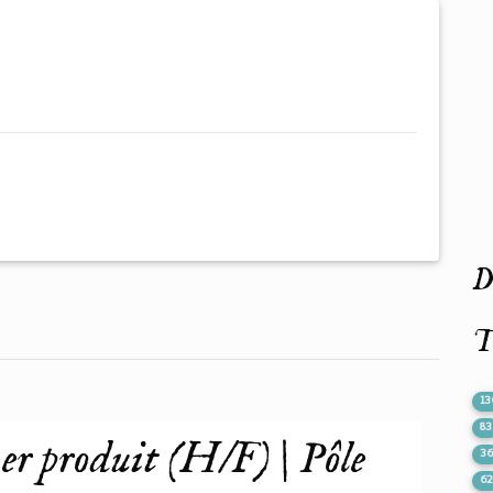
De
T
13
83
ner produit (H/F) | Pôle
3
6